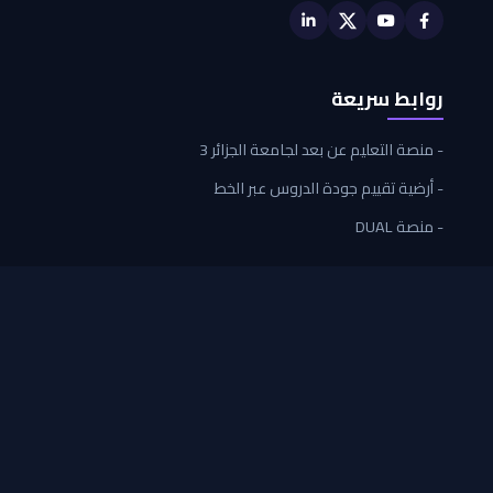
روابط سريعة
- منصة التعليم عن بعد لجامعة الجزائر 3
- أرضية تقييم جودة الدروس عبر الخط
- منصة DUAL
اتصل بنا
جامعة الجزائر 3، دالي ابراهيم، الجزائر العاصمة
cmictpp@univ-alger3.dz