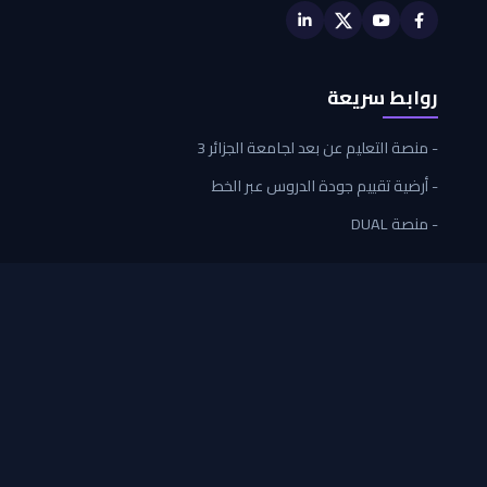
روابط سريعة
- منصة التعليم عن بعد لجامعة الجزائر 3
- أرضية تقييم جودة الدروس عبر الخط
- منصة DUAL
اتصل بنا
جامعة الجزائر 3، دالي ابراهيم، الجزائر العاصمة
cmictpp@univ-alger3.dz