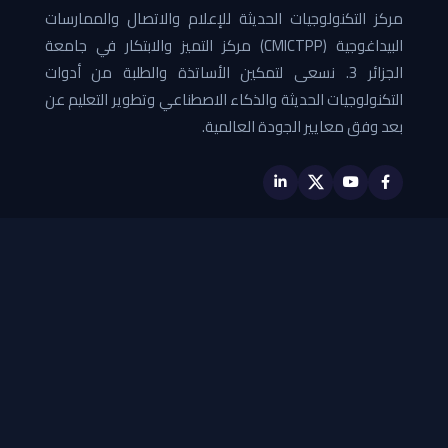
مركز التكنولوجيات الحديثة للإعلام والاتصال والممارسات
البيداغوجية (CMICTPP) مركز التميز والابتكار في جامعة
الجزائر 3. نسعى لتمكين الأساتذة والطلبة من أدوات
التكنولوجيات الحديثة والذكاء الاصطناعي وتطوير التعليم عن
بعد وفق معايير الجودة العالمية.
روابط سريعة
- منصة التعليم عن بعد لجامعة الجزائر 3
- أرضية تقييم جودة الدروس عبر الخط
- منصة DUAL
اتصل بنا